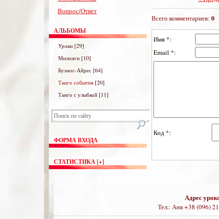
Вопрос/Ответ
0
Всего комментариев:
АЛЬБОМЫ
Имя *:
[29]
Уроки
Email *:
[10]
Милонги
[64]
Буэнос-Айрес
[20]
Танго события
[11]
Танго с улыбкой
Код *:
ФОРМА ВХОДА
СТАТИСТИКА [+]
Адрес урок
Тел.: Аня +38 (096) 2