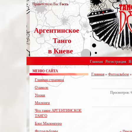
Приветствую Вас
Гость
Аргентинское
Танго
в Киеве
Главная
|
Регистрация
|
В
МЕНЮ САЙТА
Главная
»
Фотоальбом
Главная страница
О школе
Просмотров: 95
Уроки
Милонги
Что такое АРГЕНТИНСКОЕ
ТАНГО
Блог Милонгеро
Фотоальбомы
« Пред