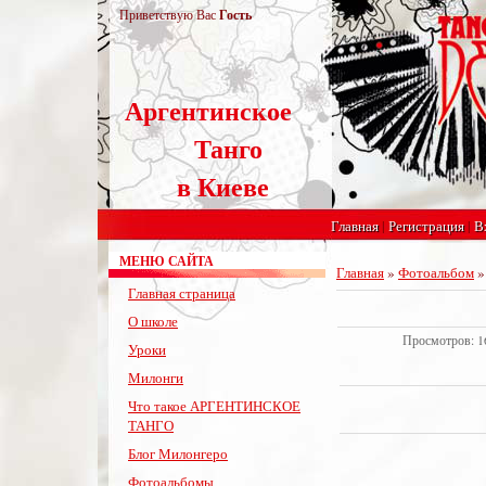
Приветствую Вас
Гость
Аргентинское
Танго
в Киеве
Главная
|
Регистрация
|
В
МЕНЮ САЙТА
Главная
»
Фотоальбом
Главная страница
О школе
Просмотров: 169
Уроки
Милонги
Что такое АРГЕНТИНСКОЕ
ТАНГО
Блог Милонгеро
Фотоальбомы