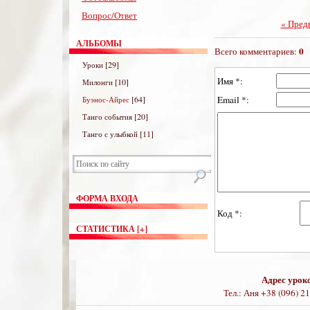
Вопрос/Ответ
« Пред
АЛЬБОМЫ
0
Всего комментариев:
[29]
Уроки
Имя *:
[10]
Милонги
Email *:
[64]
Буэнос-Айрес
[20]
Танго события
[11]
Танго с улыбкой
ФОРМА ВХОДА
Код *:
СТАТИСТИКА [+]
Адрес урок
Тел.: Аня +38 (096) 2